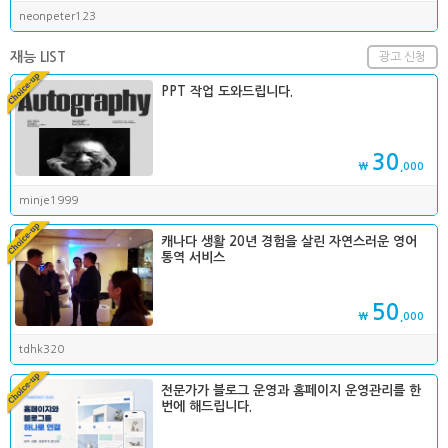
neonpeter123
재능 LIST
광고 신청
PPT 작업 도와드립니다.
30
₩
,000
minje1999
캐나다 생활 20년 경험을 살린 자연스러운 영어
통역 서비스
50
₩
,000
tdhk320
전문가가 블로그 운영과 홈페이지 운영관리를 한
번에 해드립니다.