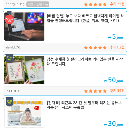
energije0ng
후기 52건
계산서 발행 가능
[빠른 답변] 누구 보다 빠르고 완벽하게 타이핑 작
업을 진행해드립니다. (한글, 워드, 엑셀, PPT)
5
₩
,000
alswlck76
후기 82건
감성 수채화 & 캘리그라피로 의미있는 선물 제작
해 드립니다.
50
₩
,000
in11010
후기 39건
[전자책] 퇴근후 2시간 첫 달부터 터지는 유튜브
자동수익 시스템 구축법
30
₩
,000