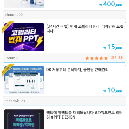
400
₩
,000
chunchu99
[24시간 작업] 번개 고퀄리티 PPT 디자인해 드립
니다!
15
₩
,000
ldonm12
후기 3건
DB 저장부터 분석까지, 올인원 근태관리
10
₩
,000
thdalswls123
팩트에 임팩트를 더해드립니다 #파워포인트 리터
칭 #PPT DESIGN