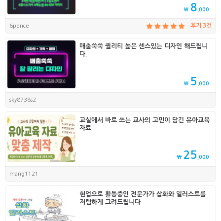
8
₩
,000
6pence
후기 3건
매출쑥쑥 퀄리티 높은 센스있는 디자인 해드립니
다.
5
₩
,000
sky8738s2
교실에서 바로 쓰는 교사의 고민이 담긴 유아교육
자료
25
₩
,000
mang1121
현업으로 활동중인 전문가가 삽화와 일러스트를
저렴하게 그려드립니다