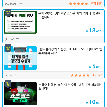
20250911_yy
후기 18건
구매 전환율 UP! 자연스러운 지역 카페내 홍보해
드립니다.
18
₩
,000
gkdlcs0407
[웹퍼블리싱의 모든것] HTML, CSS, JQUERY 웹
홈페이지 제작
5
₩
,000
heoddu2
후기 5건
조회수를 쌓는 쇼츠 릴스 숏폼, 매일 1편 제작해드
립니다!
10
₩
,000