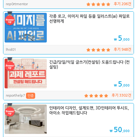
rep0rtmentor
후기 206건
각종 로고, 이미지 파일 등을 일러스트(ai) 파일로
선명하게
5
₩
,000
lhid01
후기 948건
긴급/당일/익일 글쓰기(컨설팅) 도움드립니다 (컨
설팅)
5
₩
,000
reporthelp7
후기 3302건
인증
인테리어 디자인, 설계도면, 3D인테리어 투시도,
아이소 작업해드립니다
50
₩
,000