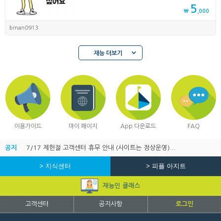
5
₩
,000
bman0913
재능 더보기
이용가이드
마이 페이지
App 다운로드
FAQ
공지
7/17 제헌절 고객센터 휴무 안내 (사이트는 정상운영)...
> 지식센터
> 피플 아지트
재능인 클래스
고객센터
공지사항
로그인