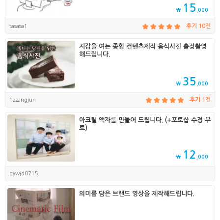
15
₩
,000
tasasa1
후기 10건
지갑을 여는 종합 컨텐츠제작 음식사진 출장촬영
해드립니다.
35
₩
,000
1zzangjun
후기 1건
아크릴 액자를 만들어 드립니다. (+포토샵 수정 무
료)
12
₩
,000
gywjd0715
의미를 담은 브랜드 영상을 제작해드립니다.